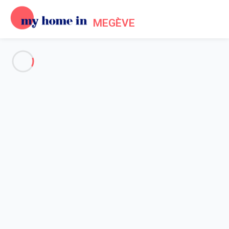
MEGÈVE
Voir toutes les photos
Aperçu
Description
Carte
Tarifs et disponibilités
Accueil
Location Megève Mont d'Arbois
Appartement 1 chambre Megève
Appartement 1 chambre
Megève