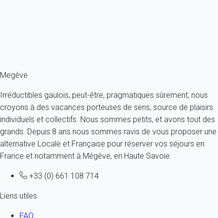
France - Alpes - Haute Savoie - Megève
5 personnes - 2 chambres - 1 salle de bain
À partir de
311€
/nuit
Ref : 86985
Fermer
Megève
Irréductibles gaulois, peut-être, pragmatiques sûrement, nous
croyons à des vacances porteuses de sens, source de plaisirs
individuels et collectifs. Nous sommes petits, et avons tout des
grands. Depuis 8 ans nous sommes ravis de vous proposer une
alternative Locale et Française pour réserver vos séjours en
France et notamment à Mégève, en Haute Savoie.
+33 (0) 661 108 714
Liens utiles
FAQ