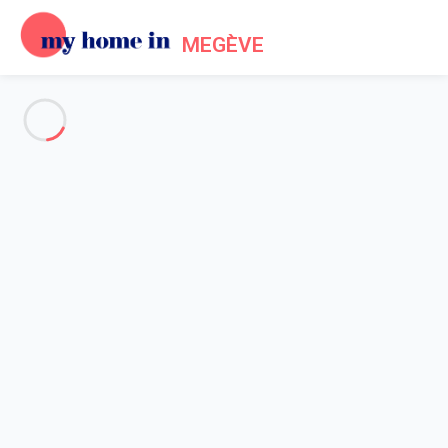
MEGÈVE
Voir toutes les photos
Aperçu
Description
Carte
Tarifs et disponibilités
Avis (7)
Accueil
Location Megève Mont d'Arbois
Appartement 2 chambres Megève
Appartement 2 chambres
Megève