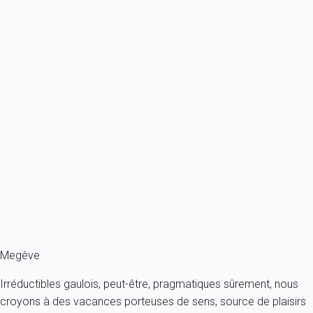
Previous
Next
Exception
Chalet situé à proximité du centre, pouvant accueillir 12 personnes
avec ses...
France - Alpes - Haute Savoie - Megève
12 personnes - 6 chambres
À partir de
1 000€
/nuit
Ref : 20885
Fermer
Megève
Irréductibles gaulois, peut-être, pragmatiques sûrement, nous
croyons à des vacances porteuses de sens, source de plaisirs