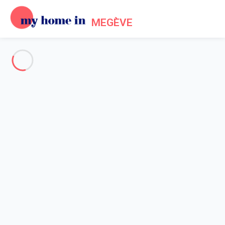
MEGÈVE
Voir toutes les photos
Aperçu
Description
Carte
Tarifs et disponibilités
Avis (6)
Accueil
Location chalet Megève
Chalet 5 chambres Megève
Chalet 5 chambres Megève