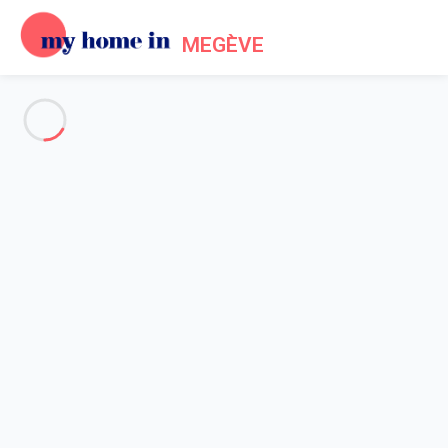
MEGÈVE
Voir toutes les photos
Aperçu
Description
Carte
Tarifs et disponibilités
Accueil
Appartement Praz-sur-arly
Appartement Praz-sur-arly
Praz-sur-Arly (74) – Résidence Praz
Village Appartement Studio cabine –...