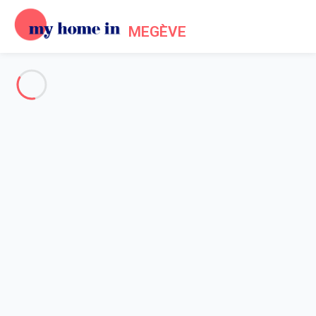
MEGÈVE
Voir toutes les photos
Aperçu
Description
Carte
Tarifs et disponibilités
Avis (4)
Accueil
Location Megève Mont d'Arbois
Appartement 4 chambres Megève
Appartement 4 chambres
Megève