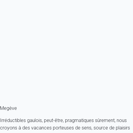
Ref : 61068
Previous
Next
Premium
Appartement lumineux à quelques pas du centre - Megève
France - Alpes - Haute Savoie - Megève
6 personnes - 3 chambres - 2 salles de bain
À partir de
286€
/nuit
Ref : 28024
Fermer
Megève
Irréductibles gaulois, peut-être, pragmatiques sûrement, nous
croyons à des vacances porteuses de sens, source de plaisirs