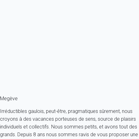
Exception
MEGÈVE - Rochebrune Appartement situé dans le quartier calme de
Rochebrune...
France - Alpes - Haute Savoie - Megève
6 personnes - 3 chambres
À partir de
543€
/nuit
Ref : 80785
Fermer
Megève
Irréductibles gaulois, peut-être, pragmatiques sûrement, nous
croyons à des vacances porteuses de sens, source de plaisirs
individuels et collectifs. Nous sommes petits, et avons tout des
grands. Depuis 8 ans nous sommes ravis de vous proposer une