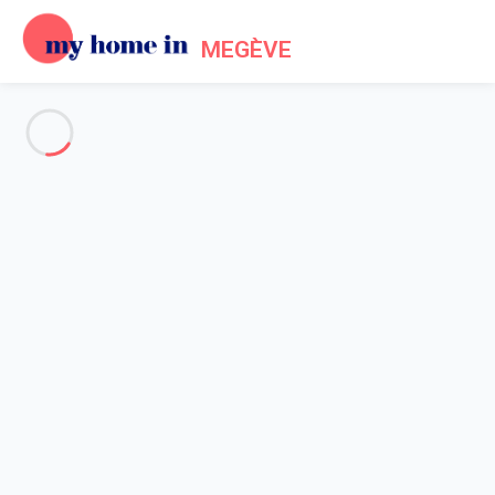
MEGÈVE
Voir toutes les photos
Aperçu
Description
Carte
Tarifs et disponibilités
Avis (6)
Accueil
Location Megève Mont d'Arbois
Appartement 1 chambre Megève
Appartement 1 chambre
Megève