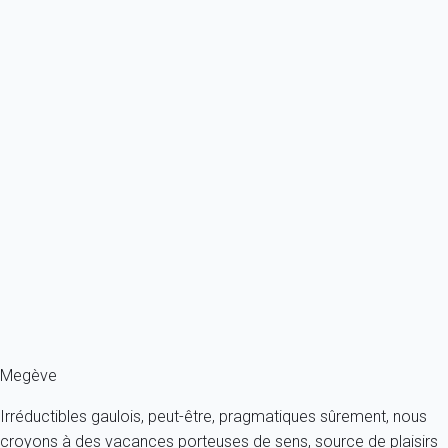
À partir de
116€
/nuit
Ref : 28799
Previous
Next
Classique
Appartement 1 chambre Megève
France - Alpes - Haute Savoie - Megève
3 personnes - 1 chambre
À partir de
97€
/nuit
Ref : 61918
Fermer
Megève
Irréductibles gaulois, peut-être, pragmatiques sûrement, nous
croyons à des vacances porteuses de sens, source de plaisirs