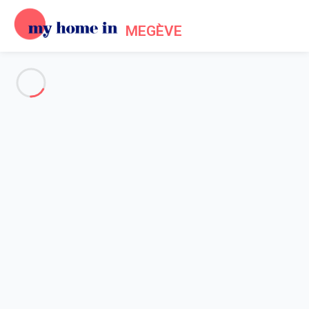
MEGÈVE
Voir toutes les photos
Aperçu
Description
Carte
Tarifs et disponibilités
Avis (8)
Accueil
Location Megève Mont d'Arbois
Appartement 4 chambres Megève
Appartement 4 chambres
Megève