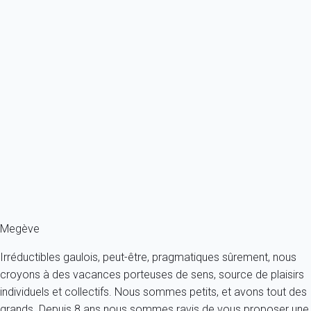
Classique
Megève (74) - Jaillet - Pierre Croche "Bâtiment A" Appartement 2
pièces +...
France - Alpes - Haute Savoie - Megève
4 personnes - 1 chambre - 1 salle de bain
À partir de
111€
/nuit
Ref : 49329
Fermer
Megève
Irréductibles gaulois, peut-être, pragmatiques sûrement, nous
croyons à des vacances porteuses de sens, source de plaisirs
individuels et collectifs. Nous sommes petits, et avons tout des
grands. Depuis 8 ans nous sommes ravis de vous proposer une