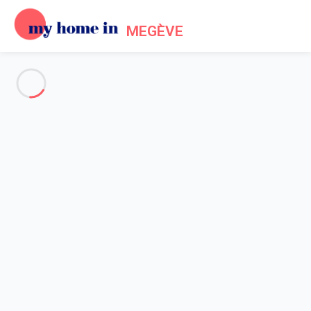
MEGÈVE
Voir toutes les photos
Aperçu
Description
Carte
Tarifs et disponibilités
Avis (8)
Accueil
Location Megève Mont d'Arbois
Appartement 2 chambres Megève
Appartement 2 chambres
Megève