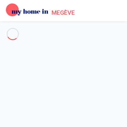
MEGÈVE
Voir toutes les photos
Aperçu
Description
Carte
Tarifs et disponibilités
Avis (6)
Accueil
Location Megève Mont d'Arbois
Appartement 3 chambres Megève
Appartement 3 chambres
Megève