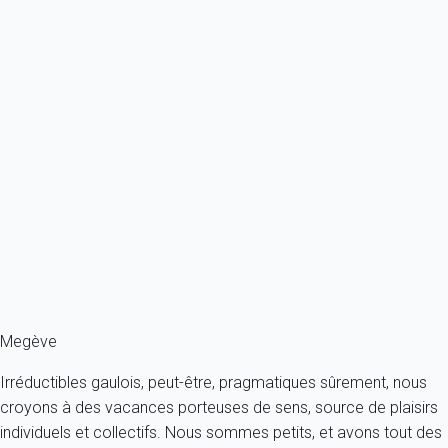
Previous
Next
Exception
Appartement 4 chambres Megève
France - Alpes - Haute Savoie - Megève
8 personnes - 4 chambres - 3 salles de bain
À partir de
221€
/nuit
Ref : 83561
Fermer
Megève
Irréductibles gaulois, peut-être, pragmatiques sûrement, nous
croyons à des vacances porteuses de sens, source de plaisirs
individuels et collectifs. Nous sommes petits, et avons tout des