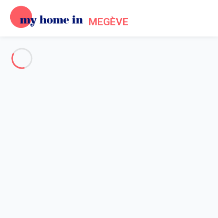
MEGÈVE
Voir toutes les photos
Aperçu
Description
Carte
Tarifs et disponibilités
Avis (8)
Accueil
Location Megève Mont d'Arbois
Appartement 1 chambre Megève
Appartement 1 chambre
Megève