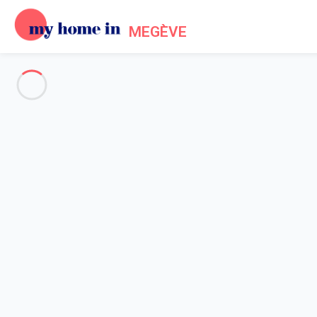
MEGÈVE
Megève & Environs
-
Votre recherche
RECHERCHER
Vos filtres
Appliquer
Arrivée